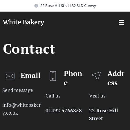
22 Rose Hill Str. LL32 8LD Conwy
White Bakery
Contact
Phon
Addr
Email
e
ess
Send message
Call us
Visit us
info@whitebaker
01492 5766858
22 Rose Hill
y.co.uk
Street