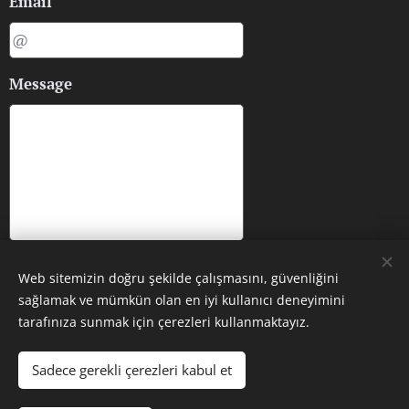
Email
Message
Submit
Web sitemizin doğru şekilde çalışmasını, güvenliğini
sağlamak ve mümkün olan en iyi kullanıcı deneyimini
tarafınıza sunmak için çerezleri kullanmaktayız.
Sadece gerekli çerezleri kabul et
Images provided by
Pexels